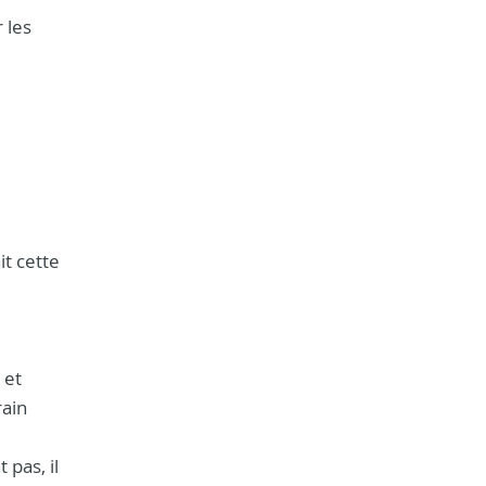
 les
it cette
 et
rain
pas, il