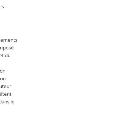
es
ndements
composé
et du
ion
ion
auteur
sitent
dans le