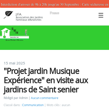
Interdiction d'arroser de 9h à 20h jusqu'au 30 Septembre : Carte sécheresse en
France
J.F.A.
Association des Jardins
Familiaux d'Avranches
15 mai 2025
"Projet jardin Musique
Expérience" en visite aux
jardins de Saint senier
Rédigé par Admin
Aucun commentaire
Classé dans :
Communication
Mots clés : aucun